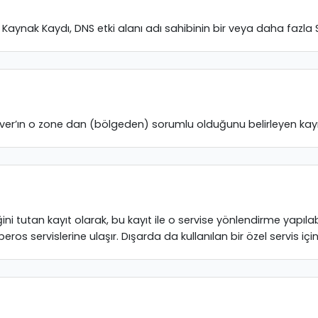
S Kaynak Kaydı, DNS etki alanı adı sahibinin bir veya daha fazla S
rver’ın o zone dan (bölgeden) sorumlu olduğunu belirleyen kayıt
ğini tutan kayıt olarak, bu kayıt ile o servise yönlendirme yapılab
ros servislerine ulaşır. Dışarda da kullanılan bir özel servis içi