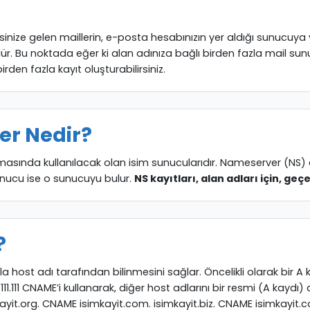
nize gelen maillerin, e-posta hesabınızın yer aldığı sunucuya y
rüdür. Bu noktada eğer ki alan adınıza bağlı birden fazla mail sun
birden fazla kayıt oluşturabilirsiniz.
er Nedir?
sında kullanılacak olan isim sunucularıdır. Nameserver (NS) ad
nucu ise o sunucuyu bulur.
NS kayıtları, alan adları için, geç
?
a host adı tarafından bilinmesini sağlar. Öncelikli olarak bir A 
.111.111 CNAME’i kullanarak, diğer host adlarını bir resmi (A kaydı)
ayit.org. CNAME isimkayit.com. isimkayit.biz. CNAME isimkayit.