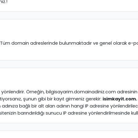
iz.!
. Tüm domain adreslerinde bulunmaktadır ve genel olarak e-posta
e yönlendirir. Örneğin, bilgisayarim.domainadiniz.com adresinin d
i istiyorsanız, şunun gibi bir kayıt girmeniz gerekir:
isimkayit.com. A 
an adınıza bağlı bir alt alan adının hangi IP adresine yönlendirilec
tenizin barındırıldığı sunucu IP adresine yönlendirilmesinde kulla