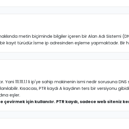
 hakkında metin biçiminde bilgiler içeren bir Alan Adı Sistemi (DN
ı bir kayıt türüdür.İsme ip adresinden eşleme yapmaktadır. Bir hos
 Yani 111.111.1.1 li ip'ye sahip makinenin ismi nedir sorusuna DN
labilir. Kısacası, PTR kaydı A kaydının ters bir versiyonu gibidir.
dına eşler.
 çevirmek için kullanılır. PTR kaydı, sadece web siteniz kend