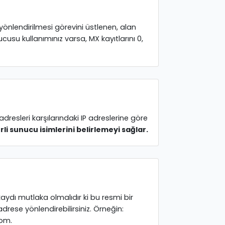
önlendirilmesi görevini üstlenen, alan
ucusu kullanımınız varsa, MX kayıtlarını 0,
resleri karşılarındaki IP adreslerine göre
erli sunucu isimlerini belirlemeyi sağlar.
kaydı mutlaka olmalıdır ki bu resmi bir
 adrese yönlendirebilirsiniz. Örneğin:
com.