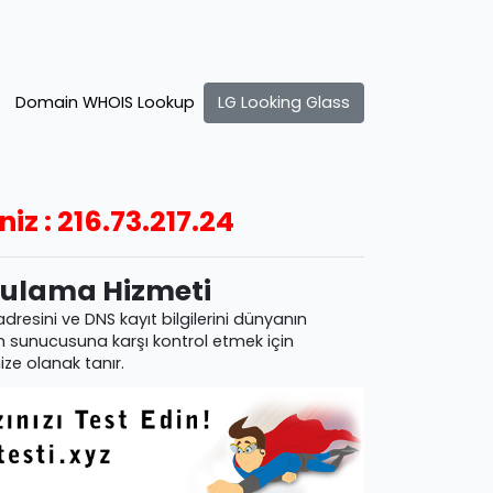
Domain WHOIS Lookup
LG Looking Glass
niz : 216.73.217.24
gulama Hizmeti
 adresini ve DNS kayıt bilgilerini dünyanın 
im sunucusuna karşı kontrol etmek için 
ze olanak tanır.